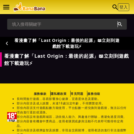
登入
看漫畫了解「Last Origin：最後的起源」📖立刻到遊
戲館下載遊玩⚡
看漫畫了解「Last Origin：最後的起源」📖立刻到遊戲
館下載遊玩⚡
服務條款
隱私權政策
常見問題
服務信箱
長時間進行遊戲，容易影響身心健康，宜適度休息及運動。
部分內容涉及成人娛樂，未達18歲法定年齡，不得瀏覽使用。
部份內容須支付遊戲點數方能使用，平台點數一經兌換到遊戲後，無法以任何
理由進行退款或退換。
部分內容設有遊戲商城區，請依個人能力、興趣進行體驗，應避免過度消費。
部分內容會有機會中獎商品，使用者購買或參與活動不代表即可獲得特定商
品。
部分內容涉及棋牌益智及娛樂，非現金交易賭博，使用者請勿進行非法遊戲幣